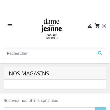


shopping_cart
(0)

NOS MAGASINS
Recevez nos offres spéciales